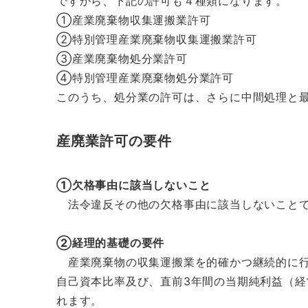
ですから、下記の許可も４種類になります。
①産業廃棄物収集運搬業許可
②特別管理産業廃棄物収集運搬業許可
③産業廃棄物処分業許可
④特別管理産業廃棄物処分業許可
このうち、処分業の許可は、さらに中間処理と
産廃業許可の要件
①欠格事由に該当しないこと
法令違反その他の欠格事由に該当しないこと
②経理的基礎の要件
産業廃棄物の収集運搬業を的確かつ継続的に行
自己資本比率及び、直前3年間の当期純利益（
れます。