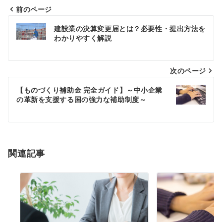
前のページ
投
建設業の決算変更届とは？必要性・提出方法を
稿
わかりやすく解説
ナ
次のページ
ビ
ゲ
【ものづくり補助金 完全ガイド】～中小企業
の革新を支援する国の強力な補助制度～
ー
シ
ョ
関連記事
ン