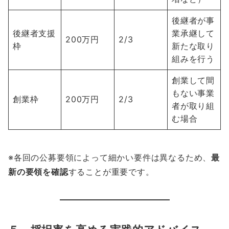
後継者が事
後継者支援
業承継して
200万円
2/3
枠
新たな取り
組みを行う
創業して間
もない事業
創業枠
200万円
2/3
者が取り組
む場合
※各回の公募要領によって細かい要件は異なるため、
最
新の要領を確認
することが重要です。