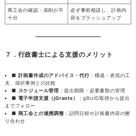
商工会の確認・添削が不
必ず事前相談し、計画内
十分
容をブラッシュアップ
７．行政書士による支援のメリット
■
計画書作成のアドバイス・代行
：構成・表現の工
夫、採択事例との比較
■
スケジュール管理
：提出期限・必要書類の管理
■
電子申請支援（jGrants）
：gBizID取得から提出
までフォロー
■
商工会との連携調整
：訪問日程や計画書内容の擦
り合わせ