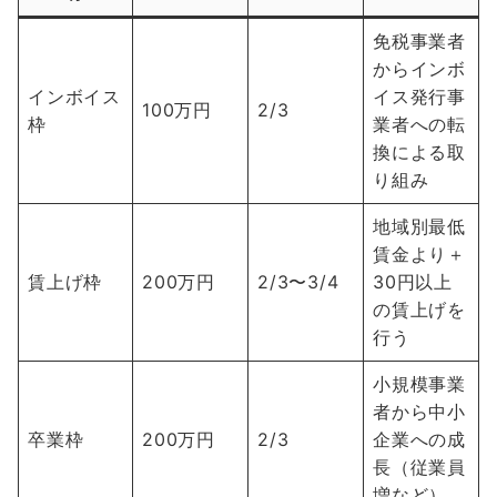
免税事業者
からインボ
インボイス
イス発行事
100万円
2/3
枠
業者への転
換による取
り組み
地域別最低
賃金より＋
賃上げ枠
200万円
2/3〜3/4
30円以上
の賃上げを
行う
小規模事業
者から中小
卒業枠
200万円
2/3
企業への成
長（従業員
増など）