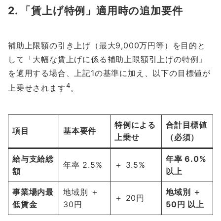
2. 「賃上げ特例」適用時の追加要件
補助上限額の引き上げ（最大9,000万円等）を目的と
して「大幅な賃上げに係る補助上限額引上げの特例」
を適用する場合、上記1の基準に加え、以下の目標値が
4
上乗せされます
。
特例による
合計目標値
項目
基本要件
上乗せ
（必須）
給与支給総
年率 6.0%
年率 2.5%
＋ 3.5%
額
以上
事業場内最
地域別 ＋
地域別 ＋
＋ 20円
低賃金
30円
50円 以上