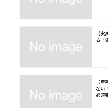
【実
る「
【新
ない
必須