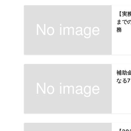
【実
まで
務
補助
なる