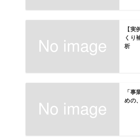
【実
くり
析
「事
めの