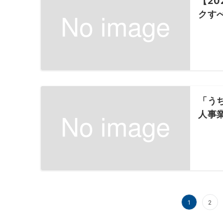
【2
クす
「う
人事
投
1
2
稿